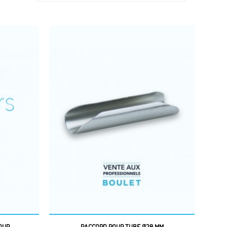
UR...
RACCORD POUR TUBE Ø28 MM